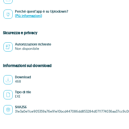
Perché quest’app è su Uptodown?
(Più informazioni)
Sicurezza e privacy
Autorizzazioni richieste
Non disponibile
Informazioni sul download
Download
468
Tipo di file
EXE
SHA256
31e3a0e11ce905359a76e91e10bcd447086dd853284d0711774036aa37cc9c0