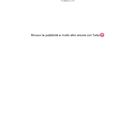
PUBBLICITÀ
Rimuovi le pubblicità e molto altro ancora con Turbo