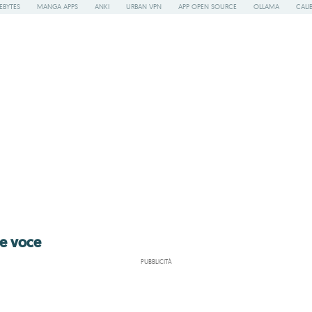
EBYTES
MANGA APPS
ANKI
URBAN VPN
APP OPEN SOURCE
OLLAMA
CALI
te voce
PUBBLICITÀ