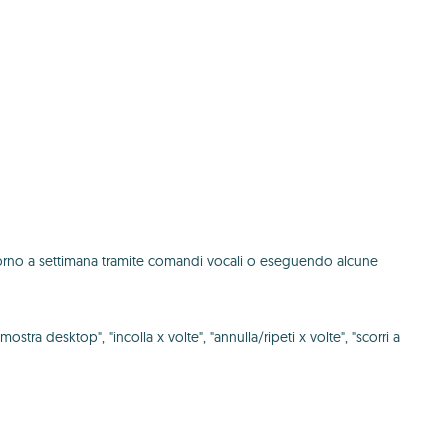
iorno a settimana tramite comandi vocali o eseguendo alcune
ra desktop", "incolla x volte", "annulla/ripeti x volte", "scorri a