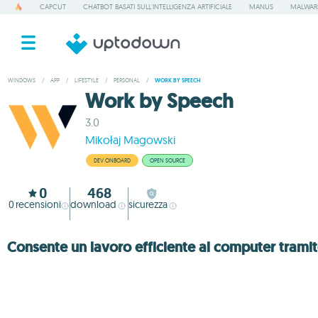
CAPCUT
CHATBOT BASATI SULL'INTELLIGENZA ARTIFICIALE
MANUS
MALWAR
WINDOWS
/
APP
/
LIFESTYLE
/
PERSONAL
/
WORK BY SPEECH
Work by Speech
3.0
Mikołaj Magowski
DEV ONBOARD
OPEN SOURCE
0
468
0
recensioni
download
sicurezza
Consente un lavoro efficiente al computer trami