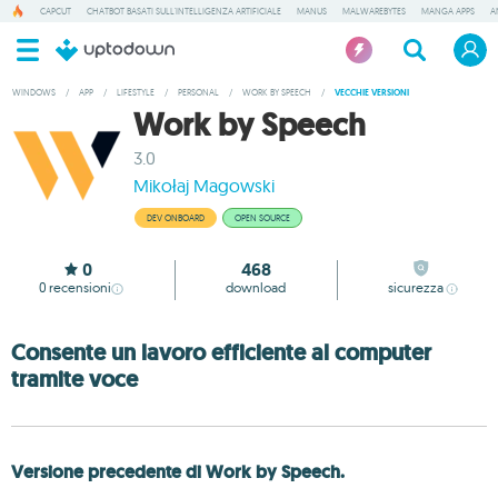
CAPCUT
CHATBOT BASATI SULL'INTELLIGENZA ARTIFICIALE
MANUS
MALWAREBYTES
MANGA APPS
A
WINDOWS
/
APP
/
LIFESTYLE
/
PERSONAL
/
WORK BY SPEECH
/
VECCHIE VERSIONI
Work by Speech
3.0
Mikołaj Magowski
DEV ONBOARD
OPEN SOURCE
0
468
0
recensioni
download
sicurezza
Consente un lavoro efficiente al computer
tramite voce
Versione precedente di Work by Speech.